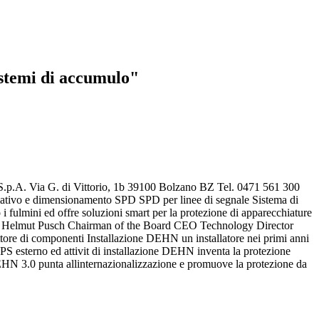
istemi di accumulo"
.p.A. Via G. di Vittorio, 1b 39100 Bolzano BZ Tel. 0471 561 300
ativo e dimensionamento SPD SPD per linee di segnale Sistema di
ulmini ed offre soluzioni smart per la protezione di apparecchiature
tler Helmut Pusch Chairman of the Board CEO Technology Director
re di componenti Installazione DEHN un installatore nei primi anni
 esterno ed attivit di installazione DEHN inventa la protezione
EHN 3.0 punta allinternazionalizzazione e promuove la protezione da