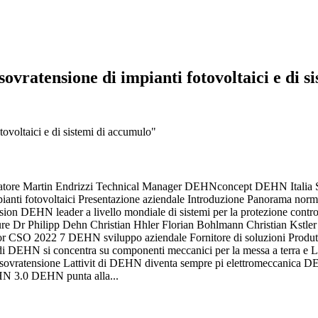
ovratensione di impianti fotovoltaici e di s
ovoltaici e di sistemi di accumulo"
latore Martin Endrizzi Technical Manager DEHNconcept DEHN Italia S
nti fotovoltaici Presentazione aziendale Introduzione Panorama norm
EHN leader a livello mondiale di sistemi per la protezione contro i f
uture Dr Philipp Dehn Christian Hhler Florian Bohlmann Christian Ks
 CSO 2022 7 DEHN sviluppo aziendale Fornitore di soluzioni Produtto
DEHN si concentra su componenti meccanici per la messa a terra e LPS
a sovratensione Lattivit di DEHN diventa sempre pi elettromeccanica D
DEHN 3.0 DEHN punta alla...