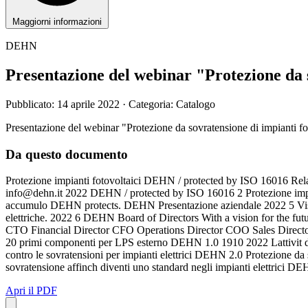
Maggiorni informazioni
DEHN
Presentazione del webinar "Protezione da s
Pubblicato: 14 aprile 2022
· Categoria: Catalogo
Presentazione del webinar "Protezione da sovratensione di impianti fot
Da questo documento
Protezione impianti fotovoltaici DEHN / protected by ISO 16016 Re
info@dehn.it
2022 DEHN / protected by ISO 16016 2 Protezione impia
accumulo DEHN protects. DEHN Presentazione aziendale 2022 5 Vision D
elettriche. 2022 6 DEHN Board of Directors With a vision for the f
CTO Financial Director CFO Operations Director COO Sales Director
20 primi componenti per LPS esterno DEHN 1.0 1910 2022 Lattivit di 
contro le sovratensioni per impianti elettrici DEHN 2.0 Protezione d
sovratensione affinch diventi uno standard negli impianti elettrici 
Apri il PDF