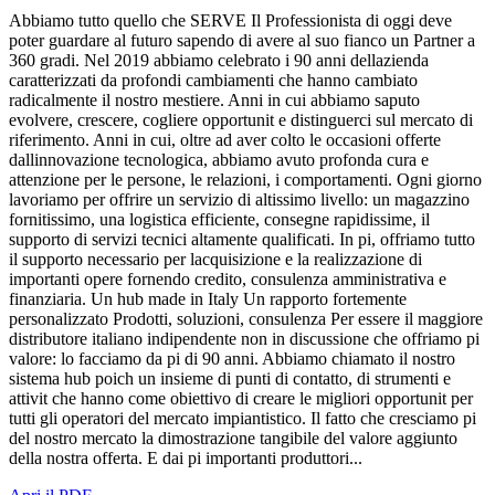
Abbiamo tutto quello che SERVE Il Professionista di oggi deve
poter guardare al futuro sapendo di avere al suo fianco un Partner a
360 gradi. Nel 2019 abbiamo celebrato i 90 anni dellazienda
caratterizzati da profondi cambiamenti che hanno cambiato
radicalmente il nostro mestiere. Anni in cui abbiamo saputo
evolvere, crescere, cogliere opportunit e distinguerci sul mercato di
riferimento. Anni in cui, oltre ad aver colto le occasioni offerte
dallinnovazione tecnologica, abbiamo avuto profonda cura e
attenzione per le persone, le relazioni, i comportamenti. Ogni giorno
lavoriamo per offrire un servizio di altissimo livello: un magazzino
fornitissimo, una logistica efficiente, consegne rapidissime, il
supporto di servizi tecnici altamente qualificati. In pi, offriamo tutto
il supporto necessario per lacquisizione e la realizzazione di
importanti opere fornendo credito, consulenza amministrativa e
finanziaria. Un hub made in Italy Un rapporto fortemente
personalizzato Prodotti, soluzioni, consulenza Per essere il maggiore
distributore italiano indipendente non in discussione che offriamo pi
valore: lo facciamo da pi di 90 anni. Abbiamo chiamato il nostro
sistema hub poich un insieme di punti di contatto, di strumenti e
attivit che hanno come obiettivo di creare le migliori opportunit per
tutti gli operatori del mercato impiantistico. Il fatto che cresciamo pi
del nostro mercato la dimostrazione tangibile del valore aggiunto
della nostra offerta. E dai pi importanti produttori...