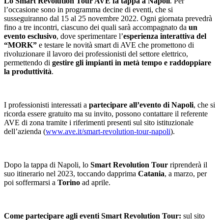
Lo Smart Revolution Tour AVE fa tappa a Napoli
. Per
l’occasione sono in programma decine di eventi, che si
susseguiranno dal 15 al 25 novembre 2022. Ogni giornata prevedrà
fino a tre incontri, ciascuno dei quali sarà accompagnato da
un
evento esclusivo
, dove sperimentare l’
esperienza interattiva del
“MORK”
e testare le novità smart di AVE che promettono di
rivoluzionare il lavoro dei professionisti del settore elettrico,
permettendo di
gestire gli impianti in metà tempo e raddoppiare
la produttività
.
I professionisti interessati a
partecipare all’evento di Napoli
,
che si
ricorda essere gratuito ma su invito, possono contattare il referente
AVE di zona tramite i riferimenti presenti sul sito istituzionale
dell’azienda (
www.ave.it/smart-revolution-tour-napoli
).
Dopo la tappa di Napoli, lo
Smart Revolution Tour
riprenderà il
suo itinerario nel 2023, toccando dapprima
Catania
, a marzo, per
poi soffermarsi a
Torino
ad aprile.
Come partecipare agli eventi Smart Revolution Tour:
sul sito