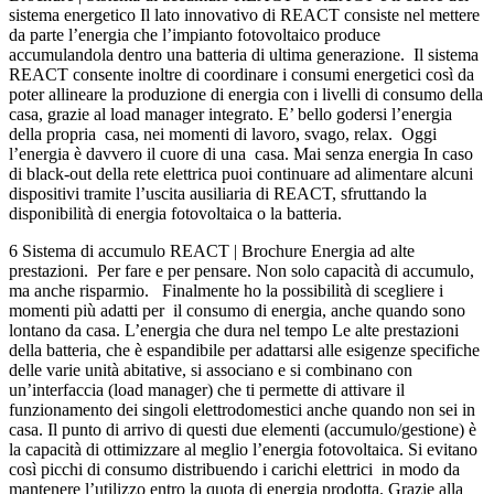
sistema energetico Il lato innovativo di REACT consiste nel mettere
da parte l’energia che l’impianto fotovoltaico produce
accumulandola dentro una batteria di ultima generazione. Il sistema
REACT consente inoltre di coordinare i consumi energetici così da
poter allineare la produzione di energia con i livelli di consumo della
casa, grazie al load manager integrato. E’ bello godersi l’energia
della propria casa, nei momenti di lavoro, svago, relax. Oggi
l’energia è davvero il cuore di una casa. Mai senza energia In caso
di black-out della rete elettrica puoi continuare ad alimentare alcuni
dispositivi tramite l’uscita ausiliaria di REACT, sfruttando la
disponibilità di energia fotovoltaica o la batteria.
6 Sistema di accumulo REACT | Brochure Energia ad alte
prestazioni. Per fare e per pensare. Non solo capacità di accumulo,
ma anche risparmio. Finalmente ho la possibilità di scegliere i
momenti più adatti per il consumo di energia, anche quando sono
lontano da casa. L’energia che dura nel tempo Le alte prestazioni
della batteria, che è espandibile per adattarsi alle esigenze specifiche
delle varie unità abitative, si associano e si combinano con
un’interfaccia (load manager) che ti permette di attivare il
funzionamento dei singoli elettrodomestici anche quando non sei in
casa. Il punto di arrivo di questi due elementi (accumulo/gestione) è
la capacità di ottimizzare al meglio l’energia fotovoltaica. Si evitano
così picchi di consumo distribuendo i carichi elettrici in modo da
mantenere l’utilizzo entro la quota di energia prodotta. Grazie alla