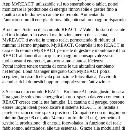
App MyREACT, utilizzabile sul tuo smartphone o tablet, potrai
monitorare la produzione di energia rinnovabile e gestire fino a
quattro carichi domestici anche da remoto. Aumentando
l’autoconsumo di energia rinnovabile, otterrai un maggior risparmio.
Brochure | Sistema di accumulo REACT 7 Valuta lo stato di salute
del tuo impianto In caso di malfunzionamento del sistema,
MyREACT ti avvisa in tempo reale, permettendo di ridurre al
minimo il fermo impianto. MyREACT. Controlla il tuo REACT in
casa e da remoto MyREACT permette di gestire e monitorare il tuo
REACT aiutandoti ad acquisire maggiore consapevolezza sui
tuoi consumi energetici, autoconsumo e autosufficienza.
Potrai inoltre tenere traccia di come le tue abitudini cambiano
nel tempo. Load Manager integrato Con MyREACT potrai
scegliere, in caso di elevata produzione fotovoltaica, l’avvio di
alcuni carichi domestici oppure temporizzarne l’attivazione.
8 Sistema di accumulo REACT | Brochure Al posto giusto, in casa.
Una grande soluzione energetica in uno spazio davvero contenuto.
REACT cresce con la tua famiglia La cantina o il garage, possono
essere luoghi ideali percollocare il sistema REACT. Si installa a
parete senzaoccupare spazio prezioso. Compatto e con un ingombro
minimo (largo 98 cm, alto 74 cm e profondo 23 cm), permette di
gestire la produzione di energia fotovoltaica in funzione del reale
fabbisogno, adattandosi alle tue esigenze. Grazie alla modularità di