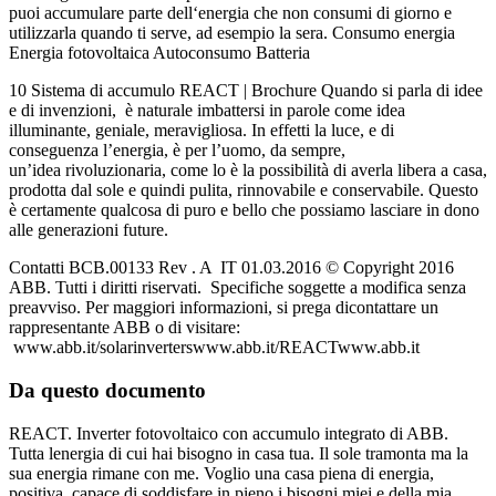
puoi accumulare parte dell‘energia che non consumi di giorno e
utilizzarla quando ti serve, ad esempio la sera. Consumo energia
Energia fotovoltaica Autoconsumo Batteria
10 Sistema di accumulo REACT | Brochure Quando si parla di idee
e di invenzioni, è naturale imbattersi in parole come idea
illuminante, geniale, meravigliosa. In effetti la luce, e di
conseguenza l’energia, è per l’uomo, da sempre,
un’idea rivoluzionaria, come lo è la possibilità di averla libera a casa,
prodotta dal sole e quindi pulita, rinnovabile e conservabile. Questo
è certamente qualcosa di puro e bello che possiamo lasciare in dono
alle generazioni future.
Contatti BCB.00133 Rev . A IT 01.03.2016 © Copyright 2016
ABB. Tutti i diritti riservati. Specifiche soggette a modifica senza
preavviso. Per maggiori informazioni, si prega dicontattare un
rappresentante ABB o di visitare:
www.abb.it/solarinverterswww.abb.it/REACTwww.abb.it
Da questo documento
REACT. Inverter fotovoltaico con accumulo integrato di ABB.
Tutta lenergia di cui hai bisogno in casa tua. Il sole tramonta ma la
sua energia rimane con me. Voglio una casa piena di energia,
positiva, capace di soddisfare in pieno i bisogni miei e della mia