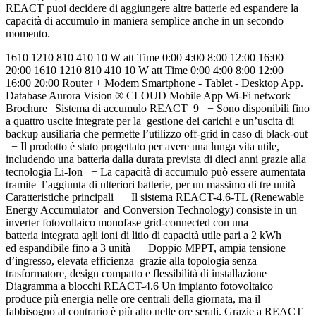
REACT puoi decidere di aggiungere altre batterie ed espandere la
capacità di accumulo in maniera semplice anche in un secondo
momento.
1610 1210 810 410 10 W att Time 0:00 4:00 8:00 12:00 16:00
20:00 1610 1210 810 410 10 W att Time 0:00 4:00 8:00 12:00
16:00 20:00 Router + Modem Smartphone - Tablet - Desktop App.
Database Aurora Vision ® CLOUD Mobile App Wi-Fi network
Brochure | Sistema di accumulo REACT 9 − Sono disponibili fino
a quattro uscite integrate per la gestione dei carichi e un’uscita di
backup ausiliaria che permette l’utilizzo off-grid in caso di black-out
− Il prodotto è stato progettato per avere una lunga vita utile,
includendo una batteria dalla durata prevista di dieci anni grazie alla
tecnologia Li-Ion − La capacità di accumulo può essere aumentata
tramite l’aggiunta di ulteriori batterie, per un massimo di tre unità
Caratteristiche principali − Il sistema REACT-4.6-TL (Renewable
Energy Accumulator and Conversion Technology) consiste in un
inverter fotovoltaico monofase grid-connected con una
batteria integrata agli ioni di litio di capacità utile pari a 2 kWh
ed espandibile fino a 3 unità − Doppio MPPT, ampia tensione
d’ingresso, elevata efficienza grazie alla topologia senza
trasformatore, design compatto e flessibilità di installazione
Diagramma a blocchi REACT-4.6 Un impianto fotovoltaico
produce più energia nelle ore centrali della giornata, ma il
fabbisogno al contrario è più alto nelle ore serali. Grazie a REACT