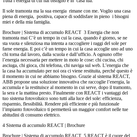
Tutta l’energia di cui hai bisogno è in casa tua.
Il sole tramonta ma la sua energia rimane con me. Voglio una casa
piena di energia, positiva, capace di soddisfare in pieno i bisogni
miei e della mia famiglia.
Brochure | Sistema di accumulo REACT 3 Energia che non
tramonta mai C’è un tempo in cui la casa, quando è giorno, se ne
sta vuota e silenziosa ma intenta a raccogliere i raggi del sole per
farne energia. E poi c’è un tempo in cui la casa accoglie uno ad uno
chi torna dal lavoro, dalla scuola e dall’ufficio. A ognuno offre
l’energia necessaria per mettere in moto le cose: chi cucina, chi
asciuga, chi gioca, chi telefona, chi naviga sul web. L’energia che
la casa ha accumulato per noi ora ci viene restituita, perché questo è
il momento in cui ne abbiamo bisogno. Grazie al sistema REACT,
ABB propone una soluzione innovativa che raccoglie l’energia, la
accumula e la restituisce al momento in cui serve, dopo il tramonto,
la sera e la mattina presto. Finalmente con REACT i vantaggi del
tuo sistema fotovoltaico sono tutti alla luce del sole: efficienza,
risparmio, flessibilità. Rendere più efficiente e più funzionale
l’impianto fotovoltaico ti permetterà un maggior comfort nelle tue
abitudini di consumo elettrico.
4 Sistema di accumulo REACT | Brochure
Brochure | Sistema di accumulo REACT 5 REACT è il cuore del