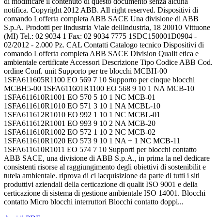
di modificare il contenuto di questo documento senza alcuna
notifica. Copyright 2012 ABB. All right reserved. Dispositivi di
comando Lofferta completa ABB SACE Una divisione di ABB
S.p.A. Prodotti per lindustria Viale dellIndustria, 18 20010 Vittuone
(MI) Tel.: 02 9034 1 Fax: 02 9034 7775 1SDC150001D0904 -
02/2012 - 2.000 Pz. CAL Contatti Catalogo tecnico Dispositivi di
comando Lofferta completa ABB SACE Division Qualit etica e
ambientale certificate Accessori Descrizione Tipo Codice ABB Cod.
ordine Conf. unit Supporto per tre blocchi MCBH-00
1SFA611605R1100 EO 569 7 10 Supporto per cinque blocchi
MCBH5-00 1SFA611601R1100 EO 568 9 10 1 NA MCB-10
1SFA611610R1001 EO 570 5 10 1 NC MCB-01
1SFA611610R1010 EO 571 3 10 1 NA MCBL-10
1SFA611612R1010 EO 992 1 10 1 NC MCBL-01
1SFA611612R1001 EO 993 9 10 2 NA MCB-20
1SFA611610R1002 EO 572 1 10 2 NC MCB-02
1SFA611610R1020 EO 573 9 10 1 NA + 1 NC MCB-11
1SFA611610R1011 EO 574 7 10 Supporti per blocchi contatto
ABB SACE, una divisione di ABB S.p.A., in prima la nel dedicare
consistenti risorse al raggiungimento degli obiettivi di sostenibilit e
tutela ambientale. riprova di ci lacquisizione da parte di tutti i siti
produttivi aziendali della certicazione di qualit ISO 9001 e della
certicazione di sistema di gestione ambientale ISO 14001. Blocchi
contatto Micro blocchi interruttori Blocchi contatto doppi...