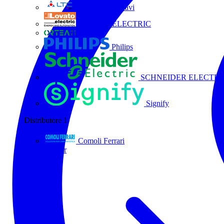
La Triveneta Cavi
LOVATO ELECTRIC
ORTEA
Philips
SCHNEIDER ELECTRI
Signify
Distributore
1
Comoli Ferrari
Tutti i partner