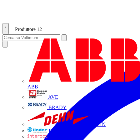
Produttore
12
ABB
AVE
BRADY
DEHN
FINDER
INTERACT