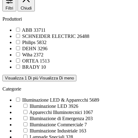
Filtri
Chiudi
Produttori
ABB
33711
SCHNEIDER ELECTRIC
26488
Philips
5832
DEHN
3296
Wiha
2372
ORTEA
1513
BRADY
10
Visualizza 1 Di più
Visualizza Di meno
Categorie
Illuminazione LED & Apparecchi
5689
Illuminazione LED
3926
Apparecchi Illuminotecnici
1067
Illuminazione di Emergenza
203
Illuminazione Commerciale
7
Illuminazione Industriale
163
Lampade Speciali
328