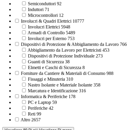
Semiconduttori
92
Induttori
71
Microcontrollori
12
Involucri & Quadri Elettrici
10777
Involucri Elettrici
5948
Armadi di Controllo
5489
Involucri per Esterno
753
Dispositivi di Protezione & Abbigliamento da Lavoro
766
Abbigliamento da Lavoro per Elettricisti
453
Dispositivi di Protezione Individuale
273
Guanti di Sicurezza
38
Elmetti e Caschi di Sicurezza
8
Forniture da Cantiere & Materiali di Consumo
988
Fissaggi e Minuteria
310
Nastro Isolante e Materiale Isolante
358
Marcatura e Identificazione
316
Informatica & Periferiche
178
PC e Laptop
59
Periferiche
42
Reti
99
Altro
2657