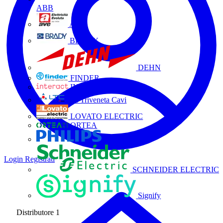
ABB
AVE
BRADY
DEHN
FINDER
INTERACT
La Triveneta Cavi
LOVATO ELECTRIC
ORTEA
Philips
Login
Registrati
SCHNEIDER ELECTRIC
Signify
Distributore
1