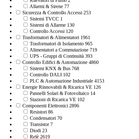
Rilevatori di Fumo
2
Allarmi & Sirene
77
Sicurezza & Controllo Accessi
253
Sistemi TVCC
1
Sistemi di Allarme
130
Controllo Accessi
120
Trasformatori & Alimentatori
1961
Trasformatori di Isolamento
965
Alimentatori a Commutazione
719
UPS - Gruppi di Continuità
393
Controllo Edifici & Automazione
4860
Sistemi KNX & Bus
768
Controllo DALI
102
PLC & Automazione Industriale
4153
Energie Rinnovabili & Ricarica VE
126
Pannelli Solari & Fotovoltaico
14
Stazioni di Ricarica VE
102
Componenti Elettronici
2896
Resistori
86
Condensatori
70
Transistor
7
Diodi
23
Relè
2619