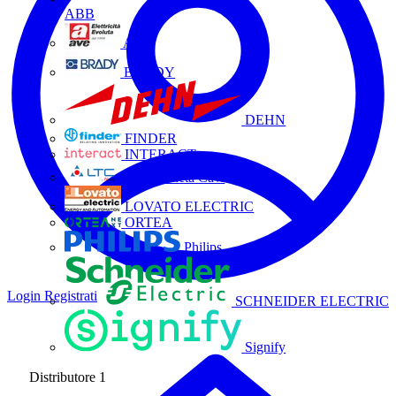
ABB
AVE
BRADY
DEHN
FINDER
INTERACT
La Triveneta Cavi
LOVATO ELECTRIC
ORTEA
Philips
Login
Registrati
SCHNEIDER ELECTRIC
Signify
Distributore
1