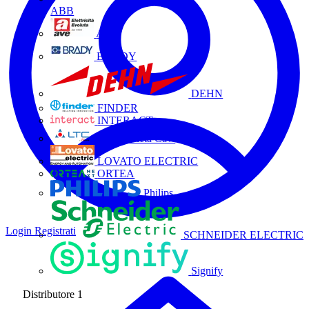
ABB
AVE
BRADY
DEHN
FINDER
INTERACT
La Triveneta Cavi
LOVATO ELECTRIC
ORTEA
Philips
Login
Registrati
SCHNEIDER ELECTRIC
Signify
Distributore
1