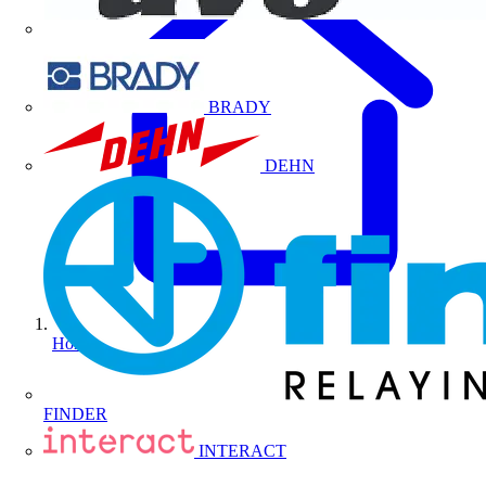
BRADY
DEHN
Home
FINDER
INTERACT