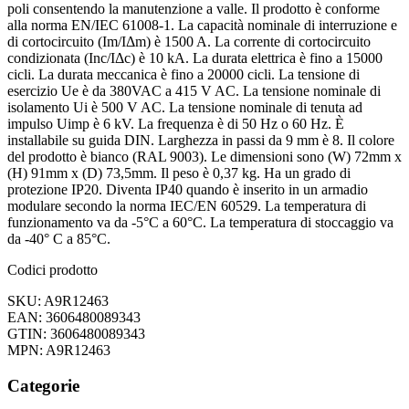
poli consentendo la manutenzione a valle. Il prodotto è conforme
alla norma EN/IEC 61008-1. La capacità nominale di interruzione e
di cortocircuito (Im/IΔm) è 1500 A. La corrente di cortocircuito
condizionata (Inc/IΔc) è 10 kA. La durata elettrica è fino a 15000
cicli. La durata meccanica è fino a 20000 cicli. La tensione di
esercizio Ue è da 380VAC a 415 V AC. La tensione nominale di
isolamento Ui è 500 V AC. La tensione nominale di tenuta ad
impulso Uimp è 6 kV. La frequenza è di 50 Hz o 60 Hz. È
installabile su guida DIN. Larghezza in passi da 9 mm è 8. Il colore
del prodotto è bianco (RAL 9003). Le dimensioni sono (W) 72mm x
(H) 91mm x (D) 73,5mm. Il peso è 0,37 kg. Ha un grado di
protezione IP20. Diventa IP40 quando è inserito in un armadio
modulare secondo la norma IEC/EN 60529. La temperatura di
funzionamento va da -5°C a 60°C. La temperatura di stoccaggio va
da -40° C a 85°C.
Codici prodotto
SKU: A9R12463
EAN: 3606480089343
GTIN: 3606480089343
MPN: A9R12463
Categorie