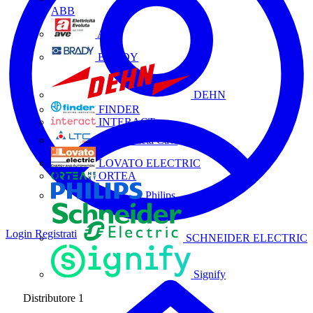
ABB
AVE
BRADY
DEHN
FINDER
INTERACT
La Triveneta Cavi
LOVATO ELECTRIC
ORTEA
Philips
Login
Registrati
SCHNEIDER ELECTRIC
Signify
Distributore
1