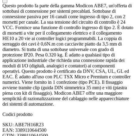
Questo prodotto fa parte della gamma Modicon ABE7, un'offerta di
sottobasi di connessione per sistemi precablati. Sottobase di
connessione passiva per 16 canali come ingresso di tipo 2, con 2
morsetti per canale. La sua tensione del circuito di controllo è 24
VCC. Fornisce una funzione di controllo ingresso di tipo 2. È dotato
di morsetti a vite per il collegamento elettrico e il collegamento
HE10 a 20 vie ai controller logici programmabili. La coppia di
serraggio dei cavi è 0,6N.m con cacciavite piatto da 3,5 mm di
diametro. Si tratta di una sottobase universale con grado di
protezione IP20. Pesa 0.320 kg. È adatto a qualsiasi tipo di
applicazione industriale che richieda una connessione rapida dei
moduli di I/O (digitali, analogici e contatori) ai componenti
operativi. Questo prodotto è certificato da DNV, CSA, UL, GL ed
EAC. È adatto all'uso con PLC TSX Micro e Premium e controller
numerici. Viene fornito in 1 confezione (tipo PCE). Il fissaggio
avviene tramite clip (guida DIN simmetrica 35 mm) e viti (piastra
piena con kit di fissaggio). Modicon ABE7 offre una maggiore
semplicità di razionalizzazione del cablaggio nelle apparecchiature
dei sistemi di automazione.
Codici prodotto
SKU: ABE7H16R23
EAN: 3389110644500
GTIN: 3389110644500