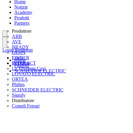
Home
Notizie
Academy
Prodotti
Partners
Produttore
ABB
AVE
BRADY
Login
Registrati
DEHN
FINDER
Login
Home
INTERACT
Registrati
Prodotti
La Triveneta Cavi
SCHNEIDER ELECTRIC
LOVATO ELECTRIC
ORTEA
Philips
SCHNEIDER ELECTRIC
Signify
Distributore
Comoli Ferrari