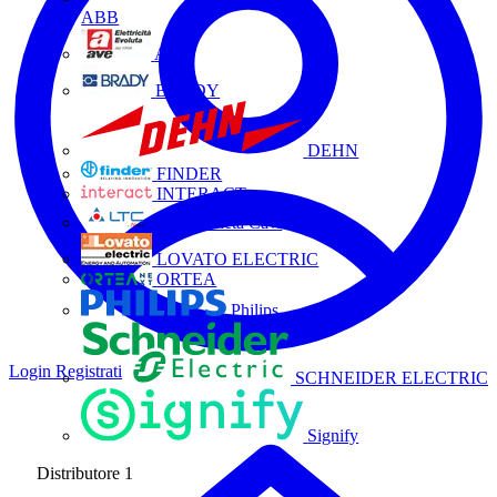
ABB
AVE
BRADY
DEHN
FINDER
INTERACT
La Triveneta Cavi
LOVATO ELECTRIC
ORTEA
Philips
Login
Registrati
SCHNEIDER ELECTRIC
Signify
Distributore
1