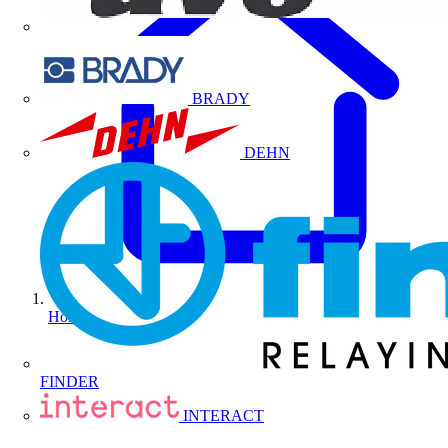
BRADY
DEHN
Home
FINDER
INTERACT