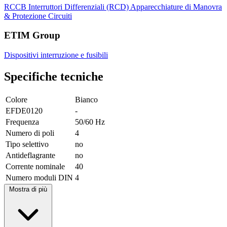
RCCB
Interruttori Differenziali (RCD)
Apparecchiature di Manovra
& Protezione Circuiti
ETIM Group
Dispositivi interruzione e fusibili
Specifiche tecniche
Colore
Bianco
EFDE0120
-
Frequenza
50/60 Hz
Numero di poli
4
Tipo selettivo
no
Antideflagrante
no
Corrente nominale
40
Numero moduli DIN
4
Mostra di più