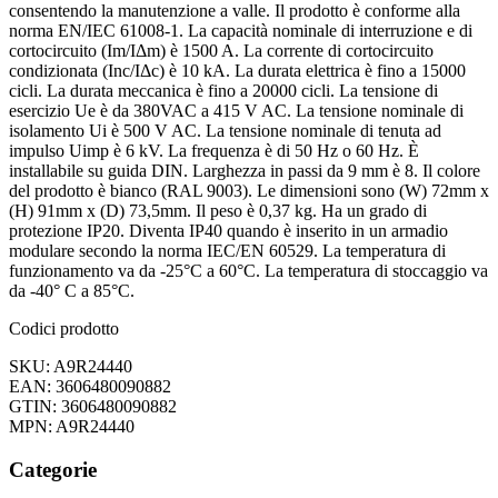
consentendo la manutenzione a valle. Il prodotto è conforme alla
norma EN/IEC 61008-1. La capacità nominale di interruzione e di
cortocircuito (Im/IΔm) è 1500 A. La corrente di cortocircuito
condizionata (Inc/IΔc) è 10 kA. La durata elettrica è fino a 15000
cicli. La durata meccanica è fino a 20000 cicli. La tensione di
esercizio Ue è da 380VAC a 415 V AC. La tensione nominale di
isolamento Ui è 500 V AC. La tensione nominale di tenuta ad
impulso Uimp è 6 kV. La frequenza è di 50 Hz o 60 Hz. È
installabile su guida DIN. Larghezza in passi da 9 mm è 8. Il colore
del prodotto è bianco (RAL 9003). Le dimensioni sono (W) 72mm x
(H) 91mm x (D) 73,5mm. Il peso è 0,37 kg. Ha un grado di
protezione IP20. Diventa IP40 quando è inserito in un armadio
modulare secondo la norma IEC/EN 60529. La temperatura di
funzionamento va da -25°C a 60°C. La temperatura di stoccaggio va
da -40° C a 85°C.
Codici prodotto
SKU: A9R24440
EAN: 3606480090882
GTIN: 3606480090882
MPN: A9R24440
Categorie