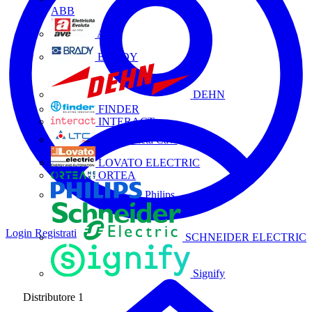
ABB
AVE
BRADY
DEHN
FINDER
INTERACT
La Triveneta Cavi
LOVATO ELECTRIC
ORTEA
Philips
Login
Registrati
SCHNEIDER ELECTRIC
Signify
Distributore
1