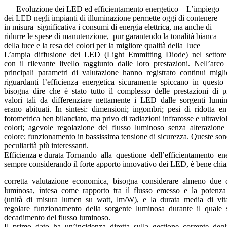
Evoluzione dei LED ed efficientamento energetico L’impiego
dei LED negli impianti di illuminazione permette oggi di contenere
in misura significativa i consumi di energia elettrica, ma anche di
ridurre le spese di manutenzione, pur garantendo la tonalità bianca
della luce e la resa dei colori per la migliore qualità della luce
L’ampia diffusione dei LED (Light Emmitting Diode) nel settore 
con il rilevante livello raggiunto dalle loro prestazioni. Nell’arco
principali parametri di valutazione hanno registrato continui migl
riguardanti l’efficienza energetica sicuramente spiccano in questo
bisogna dire che è stato tutto il complesso delle prestazioni di p
valori tali da differenziare nettamente i LED dalle sorgenti lumino
erano abituati. In sintesi: dimensioni; ingombri; pesi di ridotta en
fotometrica ben bilanciato, ma privo di radiazioni infrarosse e ultravio
colori; agevole regolazione del flusso luminoso senza alterazione
colore; funzionamento in bassissima tensione di sicurezza. Queste son
peculiarità più interessanti.
Efficienza e durata Tornando alla questione dell’efficientamento e
sempre considerando il forte apporto innovativo dei LED, è bene chiari
corretta valutazione economica, bisogna considerare almeno due da
luminosa, intesa come rapporto tra il flusso emesso e la potenza
(unità di misura lumen su watt, lm/W), e la durata media di vit
regolare funzionamento della sorgente luminosa durante il quale s
decadimento del flusso luminoso.
Il primo dato ha un’incidenza diretta sulla gestione corrente degli i