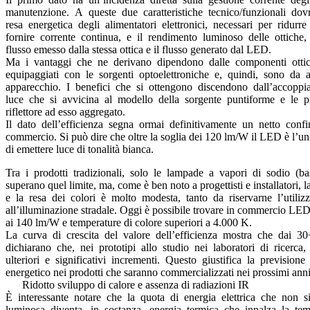
manutenzione. A queste due caratteristiche tecnico/funzionali d
resa energetica degli alimentatori elettronici, necessari per ridurr
fornire corrente continua, e il rendimento luminoso delle ottiche,
flusso emesso dalla stessa ottica e il flusso generato dal LED.
Ma i vantaggi che ne derivano dipendono dalle componenti otti
equipaggiati con le sorgenti optoelettroniche e, quindi, sono da at
apparecchio. I benefici che si ottengono discendono dall’accopp
luce che si avvicina al modello della sorgente puntiforme e le pr
riflettore ad esso aggregato.
Il dato dell’efficienza segna ormai definitivamente un netto confi
commercio. Si può dire che oltre la soglia dei 120 lm/W il LED è l’u
di emettere luce di tonalità bianca.
Tra i prodotti tradizionali, solo le lampade a vapori di sodio (ba
superano quel limite, ma, come è ben noto a progettisti e installatori, 
e la resa dei colori è molto modesta, tanto da riservarne l’utiliz
all’illuminazione stradale. Oggi è possibile trovare in commercio LED
ai 140 lm/W e temperature di colore superiori a 4.000 K.
La curva di crescita del valore dell’efficienza mostra che dai 30÷
dichiarano che, nei prototipi allo studio nei laboratori di ricerca,
ulteriori e significativi incrementi. Questo giustifica la previsi
energetico nei prodotti che saranno commercializzati nei prossimi ann
Ridotto sviluppo di calore e assenza di radiazioni IR
È interessante notare che la quota di energia elettrica che non s
luminosa diventa, in sostanza, energia termica che innalza la te