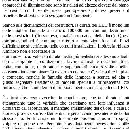
apparecchi di illuminazione sono installati ad altezze elevate dal pian
nei casi in cui l’uso dei mezzi per operare su di essi presenta di
rispetto alle attività che si svolgono nell’ambiente.
Stando alle dichiarazioni dei costruttori, la durata del LED è molto lu
delle migliori lampade a scarica: 100.000 ore con un decurtame
delle prestazioni (flusso reso, qualità cromatica della luce). Ques
estrapolazioni ed è comunque riferito a condizioni ideali di fu
difficilmente si verificano nelle comuni installazioni. Inoltre, la riduz
luminoso non è accettabile in
illuminotecnica. Valori di durata media più realistici si attestano att
con la sorgente in condizioni di lavoro ottimali e decadimenti d
tratta, comunque, di durate che superano di circa 5 volte quell
consuetudine denominare “a risparmio energetico”, vale a dire i tipi a
e compatte, nonché la famiglia delle lampade a scarica ad alta pr
giusto segnalare l’esistenza di modelli speciali a fluorescenza, c
rinforzate, che hanno tempi di funzionamento simili a quelli dei LED
È altresì doveroso avvertire, in conclusione, che tali durate si 
attentamente tutte le variabili che esercitano una loro influenza
dichiarato dal fabbricante. Il mancato smaltimento del calore, a causa
idoneo, provoca surriscaldamenti che penalizzano pesantemente la d
stesso dato. Forti variazioni di corrente possono causare lo sp
volgere di poche ore. Pertanto è assolutamente necessario stabili
dell’alimentazione elettrica, insieme a quelli termici, utilizzando a