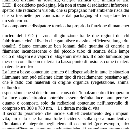
LED, il cosiddetto packaging. Ma non si tratta di radiazioni infrarosse
spettro alle radiazioni visibili, che si propagano nell’ambiente riscald
che si trasmette per conduzione dal packaging al dissipatore termi
un solo corpo.
La componente dissipatore termico ha proprio la funzione di mantener
nucleo del LED (la zona di giunzione tra le due regioni del chip
fabbricante, cioè il livello che garantisce massima efficienza, lunga du
tonalità. Siamo comunque ben lontani dalla quantità di energia t
filamento incandescente o dal piccolo tubo di scarica delle lampa
ciclo di alogeni e a vapori di alogenuri metallici. Il diodo luminoso 
messo a contatto con materiali a basso punto di fusione, come i materia
materiale acrilico.
La luce a basso contenuto termico è indispensabile in tutte le situazion
illuminare non può tollerare alcun tipo di riscaldamento: pensiamo agli
che è fatto con materiali di origine organica (vegetazione, anim
culturali in
esposizione che si deteriorano a causa dell’innalzamento di temperatu
La luce optoelettronica potrebbe essere definita luce pura perc
quanto è composta solo da radiazioni contenute nell’intervallo 
compreso tra 380 e 780 nm. La durata media di vita
Il secondo parametro che incide sull’efficientamento degli impia
vita, un dato che ha una forte incidenza sulla spesa manutentiva
l’impianto è integrato negli elementi costruttivi (per esempio, nic
controsoffittature, strutture architettoniche di complesso smontag