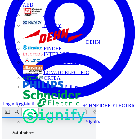
ABB
AVE
BRADY
DEHN
FINDER
INTERACT
La Triveneta Cavi
LOVATO ELECTRIC
ORTEA
Philips
Login
Registrati
SCHNEIDER ELECTRIC
Signify
Distributore
1