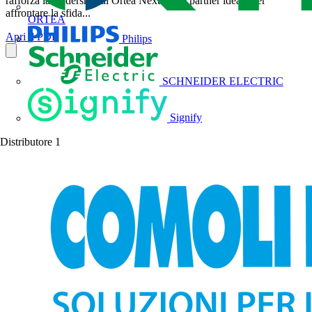
rafforza la leadership di Ortea Next quale partner ideale per
affrontare la sfida...
ORTEA
Apri il PDF
Philips
SCHNEIDER ELECTRIC
Signify
Distributore
1