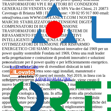
TRASFORMATORI VPI E REATTORI BT CONDIZIONI
GENERALI DI VENDITA ORTEA SPA Via dei Chiosi, 21 20873
Cavenago di Brianza MB | ITALY phone: +39 02 95 917 800 email:
ortea@ortea.com
WWW.ORTEANEXT.COM I NOSTRI
MARCHI: STABILIZZATORI DI TENSIONE DIGITALI
COMPENSATORI DI BUCHI DI TENSIONE
TRASFORMATORI E REATTORI BT SISTEMI DI
RIFASAMENTO FILTRI ATTIVI DISPOSITIVI
INTELLIGENTI DI EFFICIENZA ENERGETICA
OTTIMIZZATORI DI TENSIONE PER RISPARMIO
ENERGETICO CHI SIAMO Soluzioni innovative dal 1969 per un
power quality sostenibile Fondata nel 1969, Ortea una realt leader
nella progettazione e costruzione di prodotti innovativi e soluzioni
personalizzate per il power quality e per lefficientamento energetico.
Grazie agli uffici e alla rete di rivenditori dislocati in tutti i
La Triveneta Cavi
continenti, i prodotti Ortea sono oggi installati, manutenuti e
funzionanti in pi di 100 paesi nel mondo. Nel 2019, in linea con la
LOVATO ELECTRIC
strategia di creare un polo di eccellenza globale, viene creato il
nuovo brand ORTEA Next che riunisce i 3 marchi storici di
prodotto - Ortea, Icar ed Enersolve - in un unico concetto di
proposta tecnologica integrata. In affiancamento alla produzione
standard, Ortea Next sviluppa e produce con estrema flessibilit
apparecchiature personalizzabili secondo le esigenze specifiche del
cliente. Il processo di rinnovamento e di miglioramento continuo