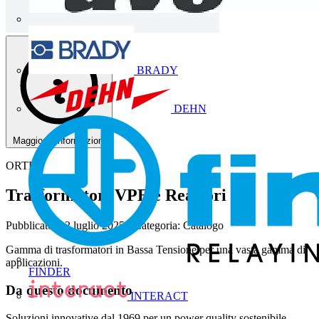
BRADY
DEHN
Maggiorni informazioni
ORTEA
Trasformatori VPE e Reattori BT
Pubblicato: 12 luglio 2025
· Categoria: Catalogo
Gamma di trasformatori in Bassa Tensione per una vasta gamma di
applicazioni.
FINDER
Da questo documento
INTERACT
Soluzioni innovative dal 1969 per un power quality sostenibile