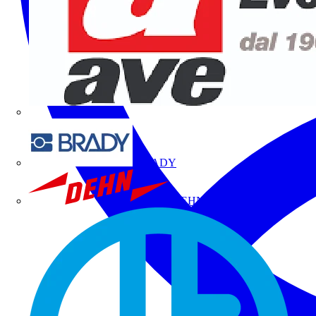
BRADY
DEHN