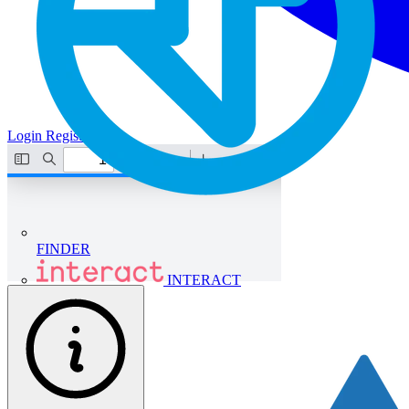
Login
Registrati
FINDER
INTERACT