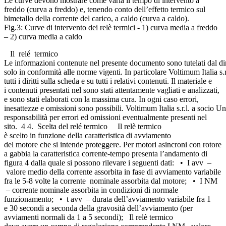
Le curve devono mostrare come varia il tempo di intervento a
freddo (curva a freddo) e, tenendo conto dell’effetto termico sul
bimetallo della corrente del carico, a caldo (curva a caldo).
Fig.3: Curve di intervento dei relè termici - 1) curva media a freddo
– 2) curva media a caldo
Il relé termico
Le informazioni contenute nel presente documento sono tutelati dal dir
solo in conformità alle norme vigenti. In particolare Voltimum Italia s.r
tutti i diritti sulla scheda e su tutti i relativi contenuti. Il materiale e
i contenuti presentati nel sono stati attentamente vagliati e analizzati,
e sono stati elaborati con la massima cura. In ogni caso errori,
inesattezze e omissioni sono possibili. Voltimum Italia s.r.l. a socio Un
responsabilità per errori ed omissioni eventualmente presenti nel
sito. 4 4. Scelta del relé termico Il relè termico
è scelto in funzione della caratteristica di avviamento
del motore che si intende proteggere. Per motori asincroni con rotore
a gabbia la caratteristica corrente-tempo presenta l’andamento di
figura 4 dalla quale si possono rilevare i seguenti dati: • I avv –
valore medio della corrente assorbita in fase di avviamento variabile
fra le 5-8 volte la corrente nominale assorbita dal motore; • I NM
– corrente nominale assorbita in condizioni di normale
funzionamento; • t avv – durata dell’avviamento variabile fra 1
e 30 secondi a seconda della gravosità dell’avviamento (per
avviamenti normali da 1 a 5 secondi); Il relè termico