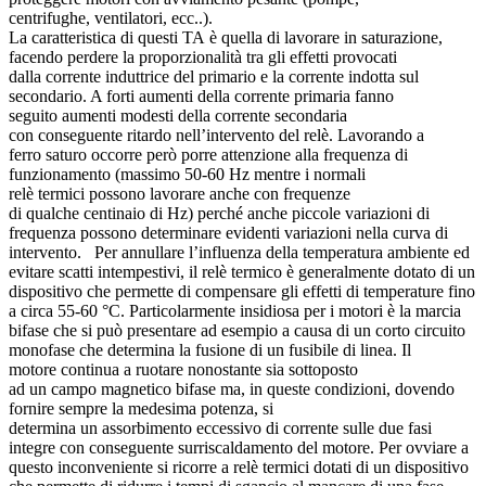
centrifughe, ventilatori, ecc..).
La caratteristica di questi TA è quella di lavorare in saturazione,
facendo perdere la proporzionalità tra gli effetti provocati
dalla corrente induttrice del primario e la corrente indotta sul
secondario. A forti aumenti della corrente primaria fanno
seguito aumenti modesti della corrente secondaria
con conseguente ritardo nell’intervento del relè. Lavorando a
ferro saturo occorre però porre attenzione alla frequenza di
funzionamento (massimo 50-60 Hz mentre i normali
relè termici possono lavorare anche con frequenze
di qualche centinaio di Hz) perché anche piccole variazioni di
frequenza possono determinare evidenti variazioni nella curva di
intervento. Per annullare l’influenza della temperatura ambiente ed
evitare scatti intempestivi, il relè termico è generalmente dotato di un
dispositivo che permette di compensare gli effetti di temperature fino
a circa 55-60 °C. Particolarmente insidiosa per i motori è la marcia
bifase che si può presentare ad esempio a causa di un corto circuito
monofase che determina la fusione di un fusibile di linea. Il
motore continua a ruotare nonostante sia sottoposto
ad un campo magnetico bifase ma, in queste condizioni, dovendo
fornire sempre la medesima potenza, si
determina un assorbimento eccessivo di corrente sulle due fasi
integre con conseguente surriscaldamento del motore. Per ovviare a
questo inconveniente si ricorre a relè termici dotati di un dispositivo