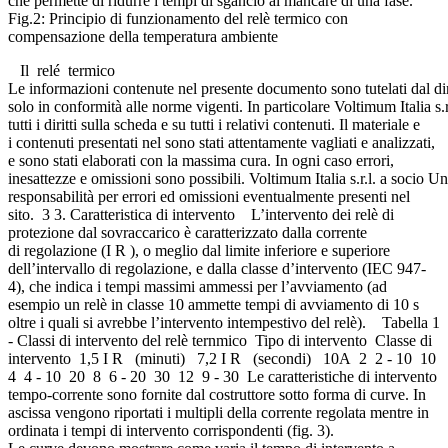
che permette di ridurre i tempi di sgancio al mancare di una fase.
Fig.2: Principio di funzionamento del relè termico con
compensazione della temperatura ambiente
Il relé termico
Le informazioni contenute nel presente documento sono tutelati dal dir
solo in conformità alle norme vigenti. In particolare Voltimum Italia s.r
tutti i diritti sulla scheda e su tutti i relativi contenuti. Il materiale e
i contenuti presentati nel sono stati attentamente vagliati e analizzati,
e sono stati elaborati con la massima cura. In ogni caso errori,
inesattezze e omissioni sono possibili. Voltimum Italia s.r.l. a socio Un
responsabilità per errori ed omissioni eventualmente presenti nel
sito. 3 3. Caratteristica di intervento L’intervento dei relè di
protezione dal sovraccarico è caratterizzato dalla corrente
di regolazione (I R ), o meglio dal limite inferiore e superiore
dell’intervallo di regolazione, e dalla classe d’intervento (IEC 947-
4), che indica i tempi massimi ammessi per l’avviamento (ad
esempio un relè in classe 10 ammette tempi di avviamento di 10 s
oltre i quali si avrebbe l’intervento intempestivo del relè). Tabella 1
- Classi di intervento del relè ternmico Tipo di intervento Classe di
intervento 1,5 I R (minuti) 7,2 I R (secondi) 10A 2 2 - 10 10
4 4 - 10 20 8 6 - 20 30 12 9 - 30 Le caratteristiche di intervento
tempo-corrente sono fornite dal costruttore sotto forma di curve. In
ascissa vengono riportati i multipli della corrente regolata mentre in
ordinata i tempi di intervento corrispondenti (fig. 3).