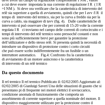
deve avere un campo di regolazione comprendente I NM , valore
a cui deve essere impostata la sua corrente di regolazione I R ( I R
=I NM ). Si deve ora verificare che la caratteristica di intervento del
relè sia superiore a quella di avviamento, quindi che per I avv /I R il
tempo di intervento del termico, sia per la curva a freddo sia per la
curva a caldo, sia maggiore di tavv (fig. 4). Dalle caratteristiche di
intervento si può osservare che per correnti di 15-20 volte la corrente
regolata I R ci troviamo nel campo delle correnti di cortocircuito e i
tempi di intervento del relè termico sono pressoché costanti e non
sono più sufficientemente brevi per garantire la protezione
dell’utilizzatore e dello stesso relè. Si presenta quindi la necessità di
introdurre un dispositivo di protezione contro i corto circuiti
che può essere scelto indifferentemente fra un fusibile o un
interruttore automatico. Fig.4: Confronto fra la caratteristica
di avviamento di un motore asincrono e la caratteristica
di intervento di un relè termico
Da questo documento
Il rel termico Il rel termico Pubblicato il: 02/02/2005 Aggiornato al:
02/02/2005 di Gianluigi Saveri Una delle situazioni di guasto che si
presentano pi di frequente nei motori elettrici il sovraccarico,
condizione anomala di funzionamento che comporta un
assorbimento di corrente superiore a quella nominale del motore. Il
dispositivo maggiormente utilizzato per la protezione contro il