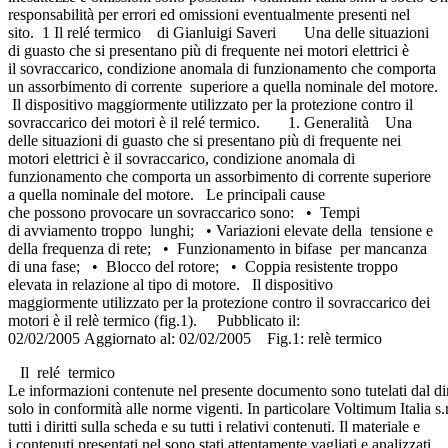
responsabilità per errori ed omissioni eventualmente presenti nel
sito. 1 Il relé termico di Gianluigi Saveri Una delle situazioni
di guasto che si presentano più di frequente nei motori elettrici è
il sovraccarico, condizione anomala di funzionamento che comporta
un assorbimento di corrente superiore a quella nominale del motore.
Il dispositivo maggiormente utilizzato per la protezione contro il
sovraccarico dei motori è il relé termico. 1. Generalità Una
delle situazioni di guasto che si presentano più di frequente nei
motori elettrici è il sovraccarico, condizione anomala di
funzionamento che comporta un assorbimento di corrente superiore
a quella nominale del motore. Le principali cause
che possono provocare un sovraccarico sono: • Tempi
di avviamento troppo lunghi; • Variazioni elevate della tensione e
della frequenza di rete; • Funzionamento in bifase per mancanza
di una fase; • Blocco del rotore; • Coppia resistente troppo
elevata in relazione al tipo di motore. Il dispositivo
maggiormente utilizzato per la protezione contro il sovraccarico dei
motori è il relè termico (fig.1). Pubblicato il:
02/02/2005 Aggiornato al: 02/02/2005 Fig.1: relè termico
Il relé termico
Le informazioni contenute nel presente documento sono tutelati dal dir
solo in conformità alle norme vigenti. In particolare Voltimum Italia s.r
tutti i diritti sulla scheda e su tutti i relativi contenuti. Il materiale e
i contenuti presentati nel sono stati attentamente vagliati e analizzati,