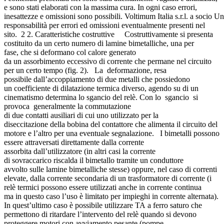
e sono stati elaborati con la massima cura. In ogni caso errori,
inesattezze e omissioni sono possibili. Voltimum Italia s.r.l. a socio Un
responsabilità per errori ed omissioni eventualmente presenti nel
sito. 2 2. Caratteristiche costruttive Costruttivamente si presenta
costituito da un certo numero di lamine bimetalliche, una per
fase, che si deformano col calore generato
da un assorbimento eccessivo di corrente che permane nel circuito
per un certo tempo (fig. 2). La deformazione, resa
possibile dall’accoppiamento di due metalli che possiedono
un coefficiente di dilatazione termica diverso, agendo su di un
cinematismo determina lo sgancio del relè. Con lo sgancio si
provoca generalmente la commutazione
di due contatti ausiliari di cui uno utilizzato per la
diseccitazione della bobina del contattore che alimenta il circuito del
motore e l’altro per una eventuale segnalazione. I bimetalli possono
essere attraversati direttamente dalla corrente
assorbita dall’utilizzatore (in altri casi la corrente
di sovraccarico riscalda il bimetallo tramite un conduttore
avvolto sulle lamine bimetalliche stesse) oppure, nel caso di correnti
elevate, dalla corrente secondaria di un trasformatore di corrente (i
relè termici possono essere utilizzati anche in corrente continua
ma in questo caso l’uso è limitato per impieghi in corrente alternata).
In quest’ultimo caso è possibile utilizzare TA a ferro saturo che
permettono di ritardare l’intervento del relè quando si devono
proteggere motori con avviamento pesante (pompe,