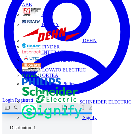
ABB
AVE
BRADY
DEHN
FINDER
INTERACT
La Triveneta Cavi
LOVATO ELECTRIC
ORTEA
Philips
Login
Registrati
SCHNEIDER ELECTRIC
Signify
Distributore
1