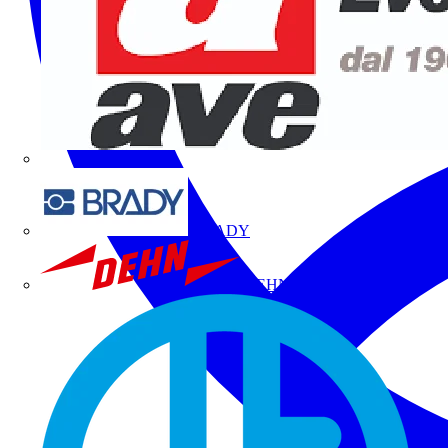
BRADY
DEHN