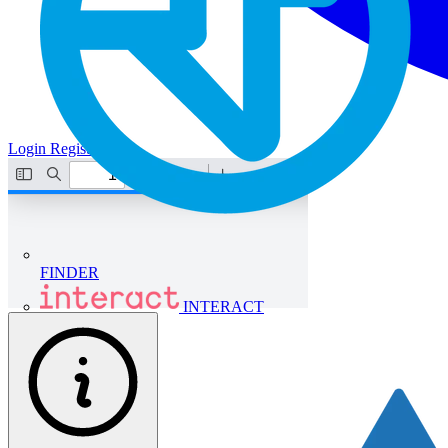
Login
Registrati
FINDER
INTERACT