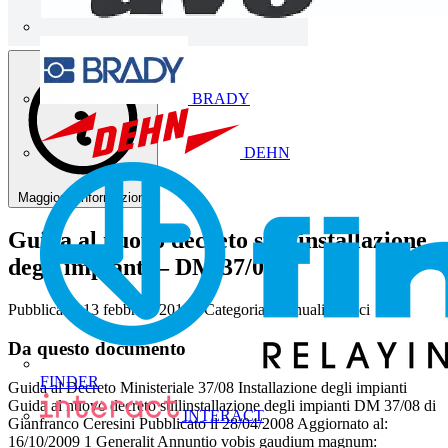
BRADY
DEHN
Maggiorni informazioni
Guida al nuovo decreto sull’installazione
degli impianti – DM 37/08
Pubblicato: 13 febbraio 2014
· Categoria: Manuali tecnici
Da questo documento
FINDER
Guida al Decreto Ministeriale 37/08 Installazione degli impianti
Guida al nuovo decreto sullinstallazione degli impianti DM 37/08 di
INTERACT
Gianfranco Ceresini Pubblicato il 28/04/2008 Aggiornato al:
16/10/2009 1 Generalit Annuntio vobis gaudium magnum: