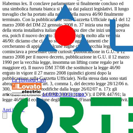
Habemus lex. Il conclave parlamentare si finalmente concluso ed
una simbolica fumata bianca si levata dai palazzi legislativi. Il lungo
travaglio che ha portato alla nascita della nuova 46/90 finalmente
terminato. Con la pubblicazione sulla Gazzetta Ufficiale n. 61 del 12
marzo 2008 del DM 22 gennaio 2008 n. 37 inizia una nuova pagina
della storia installativa italiana. Non si pu dire che inizi una nuova
era, poich il nuovo decreto 37/08 assomiglia molto alla vecchia
46/90: diciamo che ci sono stati alcuni aggiustamenti che
cercheranno di appianare alcune rughe che la vecchia legge
cominciava a presentare (una curiosit: pubblicazione in G.U. il 12
marzo 2008 per il nuovo decreto, pubblicazione in G.U. il 12 marzo
1990 per la vecchia legge, insomma un lifting come regalo per la
maggiore et). Il nuovo DM 37/08 che sostituisce la legge 46/90
entrato in vigore il 27 marzo 2008 (quindici giorni dopo la
pubblicazione sulla Gazzetta Ufficiale). Nella stessa data sono stati
La Triveneta Cavi
abrogati (ai sensi dell'art. 3, comma 1, del decreto legge 28/12/06 n.
300, convertito con modifiche dalla legge 26/02/07 n. 17): gli
articoli da 107 a 121 del DPR 380/01 (capo V); il DPR 447/91; la
LOVATO ELECTRIC
legge 46/90 ad eccezione degli articoli 8 (Finanziamento dell'attivit...
Apri il PDF