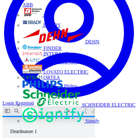
ABB
AVE
BRADY
DEHN
FINDER
INTERACT
La Triveneta Cavi
LOVATO ELECTRIC
ORTEA
Philips
Login
Registrati
SCHNEIDER ELECTRIC
Signify
Distributore
1