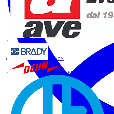
BRADY
DEHN