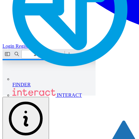
Login
Registrati
FINDER
INTERACT