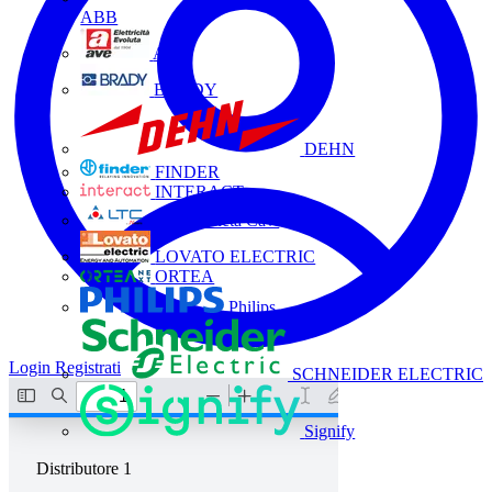
ABB
AVE
BRADY
DEHN
FINDER
INTERACT
La Triveneta Cavi
LOVATO ELECTRIC
ORTEA
Philips
Login
Registrati
SCHNEIDER ELECTRIC
Signify
Distributore
1