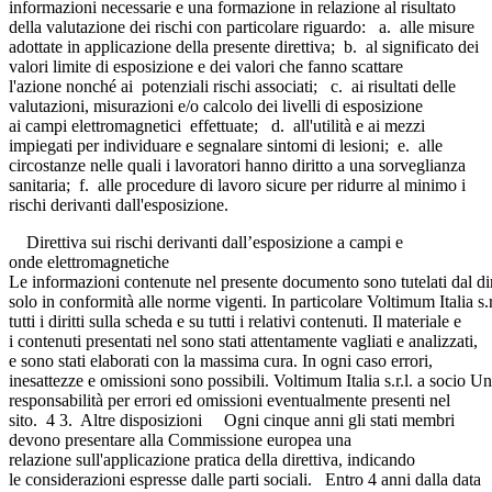
informazioni necessarie e una formazione in relazione al risultato
della valutazione dei rischi con particolare riguardo: a. alle misure
adottate in applicazione della presente direttiva; b. al significato dei
valori limite di esposizione e dei valori che fanno scattare
l'azione nonché ai potenziali rischi associati; c. ai risultati delle
valutazioni, misurazioni e/o calcolo dei livelli di esposizione
ai campi elettromagnetici effettuate; d. all'utilità e ai mezzi
impiegati per individuare e segnalare sintomi di lesioni; e. alle
circostanze nelle quali i lavoratori hanno diritto a una sorveglianza
sanitaria; f. alle procedure di lavoro sicure per ridurre al minimo i
rischi derivanti dall'esposizione.
Direttiva sui rischi derivanti dall’esposizione a campi e
onde elettromagnetiche
Le informazioni contenute nel presente documento sono tutelati dal dir
solo in conformità alle norme vigenti. In particolare Voltimum Italia s.r
tutti i diritti sulla scheda e su tutti i relativi contenuti. Il materiale e
i contenuti presentati nel sono stati attentamente vagliati e analizzati,
e sono stati elaborati con la massima cura. In ogni caso errori,
inesattezze e omissioni sono possibili. Voltimum Italia s.r.l. a socio Un
responsabilità per errori ed omissioni eventualmente presenti nel
sito. 4 3. Altre disposizioni Ogni cinque anni gli stati membri
devono presentare alla Commissione europea una
relazione sull'applicazione pratica della direttiva, indicando
le considerazioni espresse dalle parti sociali. Entro 4 anni dalla data