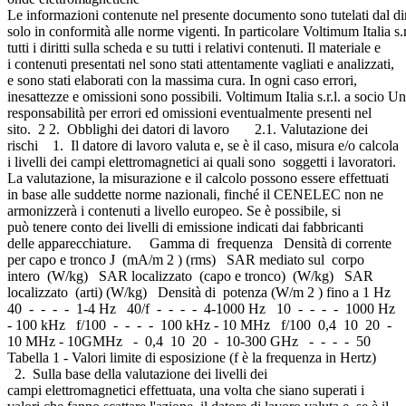
Le informazioni contenute nel presente documento sono tutelati dal dir
solo in conformità alle norme vigenti. In particolare Voltimum Italia s.r
tutti i diritti sulla scheda e su tutti i relativi contenuti. Il materiale e
i contenuti presentati nel sono stati attentamente vagliati e analizzati,
e sono stati elaborati con la massima cura. In ogni caso errori,
inesattezze e omissioni sono possibili. Voltimum Italia s.r.l. a socio Un
responsabilità per errori ed omissioni eventualmente presenti nel
sito. 2 2. Obblighi dei datori di lavoro 2.1. Valutazione dei
rischi 1. Il datore di lavoro valuta e, se è il caso, misura e/o calcola
i livelli dei campi elettromagnetici ai quali sono soggetti i lavoratori.
La valutazione, la misurazione e il calcolo possono essere effettuati
in base alle suddette norme nazionali, finché il CENELEC non ne
armonizzerà i contenuti a livello europeo. Se è possibile, si
può tenere conto dei livelli di emissione indicati dai fabbricanti
delle apparecchiature. Gamma di frequenza Densità di corrente
per capo e tronco J (mA/m 2 ) (rms) SAR mediato sul corpo
intero (W/kg) SAR localizzato (capo e tronco) (W/kg) SAR
localizzato (arti) (W/kg) Densità di potenza (W/m 2 ) fino a 1 Hz
40 - - - - 1-4 Hz 40/f - - - - 4-1000 Hz 10 - - - - 1000 Hz
- 100 kHz f/100 - - - - 100 kHz - 10 MHz f/100 0,4 10 20 -
10 MHz - 10GMHz - 0,4 10 20 - 10-300 GHz - - - - 50
Tabella 1 - Valori limite di esposizione (f è la frequenza in Hertz)
2. Sulla base della valutazione dei livelli dei
campi elettromagnetici effettuata, una volta che siano superati i