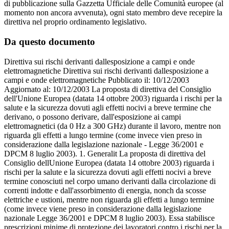
di pubblicazione sulla Gazzetta Ufficiale delle Comunità europee (al
momento non ancora avvenuta), ogni stato membro deve recepire la
direttiva nel proprio ordinamento legislativo.
Da questo documento
Direttiva sui rischi derivanti dallesposizione a campi e onde
elettromagnetiche Direttiva sui rischi derivanti dallesposizione a
campi e onde elettromagnetiche Pubblicato il: 10/12/2003
Aggiornato al: 10/12/2003 La proposta di direttiva del Consiglio
dell'Unione Europea (datata 14 ottobre 2003) riguarda i rischi per la
salute e la sicurezza dovuti agli effetti nocivi a breve termine che
derivano, o possono derivare, dall'esposizione ai campi
elettromagnetici (da 0 Hz a 300 GHz) durante il lavoro, mentre non
riguarda gli effetti a lungo termine (come invece vien preso in
considerazione dalla legislazione nazionale - Legge 36/2001 e
DPCM 8 luglio 2003). 1. Generalit La proposta di direttiva del
Consiglio dellUnione Europea (datata 14 ottobre 2003) riguarda i
rischi per la salute e la sicurezza dovuti agli effetti nocivi a breve
termine conosciuti nel corpo umano derivanti dalla circolazione di
correnti indotte e dall'assorbimento di energia, nonch da scosse
elettriche e ustioni, mentre non riguarda gli effetti a lungo termine
(come invece viene preso in considerazione dalla legislazione
nazionale Legge 36/2001 e DPCM 8 luglio 2003). Essa stabilisce
prescrizioni minime di protezione dei lavoratori contro i rischi per la