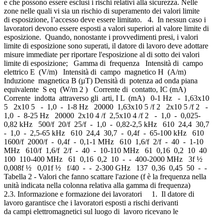
e che possono essere esclusi i rischi relativi alla sicurezza. Nelle
zone nelle quali vi sia un rischio di superamento dei valori limite
di esposizione, l’accesso deve essere limitato. 4. In nessun caso i
lavoratori devono essere esposti a valori superiori al valore limite di
esposizione. Quando, nonostante i provvedimenti presi, i valori
limite di esposizione sono superati, il datore di lavoro deve adottare
misure immediate per riportare l'esposizione al di sotto dei valori
limite di esposizione; Gamma di frequenza Intensità di campo
elettrico E (V/m) Intensità di campo magnetico H (A/m)
Induzione magnetica B (µT) Densità di potenza ad onda piana
equivalente S eq (W/m 2 ) Corrente di contatto, IC (mA)
Corrente indotta attraverso gli arti, I L (mA) 0-1 Hz - 1,63x10
5 2x10 5 - 1,0 - 1-8 Hz 20000 1,63x10 5 /f 2 2x10 5 /f 2 -
1,0 - 8-25 Hz 20000 2x10 4 /f 2,5x10 4 /f 2 - 1,0 - 0,025-
0,82 kHz 500/f 20/f 25/f - 1,0 - 0,82-2,5 kHz 610 24,4 30,7
- 1,0 - 2,5-65 kHz 610 24,4 30,7 - 0,4f - 65-100 kHz 610
1600/f 2000/f - 0,4f - 0,1-1 MHz 610 1,6/f 2/f - 40 - 1-10
MHz 610/f 1,6/f 2/f - 40 - 10-110 MHz 61 0,16 0,2 10 40
100 110-400 MHz 61 0,16 0,2 10 - - 400-2000 MHz 3f ½
0,008f ½ 0,01f ½ f/40 - - 2-300 GHz 137 0,36 0,45 50 - -
Tabella 2 - Valori che fanno scattare l'azione (f è la frequenza nella
unità indicata nella colonna relativa alla gamma di frequenza)
2.3. Informazione e formazione dei lavoratori 1. Il datore di
lavoro garantisce che i lavoratori esposti a rischi derivanti
da campi elettromagnetici sul luogo di lavoro ricevano le