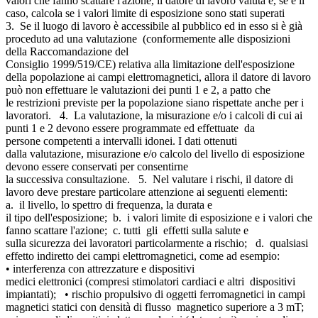
valori che fanno scattare l'azione, il datore di lavoro valuta e, se è il
caso, calcola se i valori limite di esposizione sono stati superati
3. Se il luogo di lavoro è accessibile al pubblico ed in esso si è già
proceduto ad una valutazione (conformemente alle disposizioni
della Raccomandazione del
Consiglio 1999/519/CE) relativa alla limitazione dell'esposizione
della popolazione ai campi elettromagnetici, allora il datore di lavoro
può non effettuare le valutazioni dei punti 1 e 2, a patto che
le restrizioni previste per la popolazione siano rispettate anche per i
lavoratori. 4. La valutazione, la misurazione e/o i calcoli di cui ai
punti 1 e 2 devono essere programmate ed effettuate da
persone competenti a intervalli idonei. I dati ottenuti
dalla valutazione, misurazione e/o calcolo del livello di esposizione
devono essere conservati per consentirne
la successiva consultazione. 5. Nel valutare i rischi, il datore di
lavoro deve prestare particolare attenzione ai seguenti elementi:
a. il livello, lo spettro di frequenza, la durata e
il tipo dell'esposizione; b. i valori limite di esposizione e i valori che
fanno scattare l'azione; c. tutti gli effetti sulla salute e
sulla sicurezza dei lavoratori particolarmente a rischio; d. qualsiasi
effetto indiretto dei campi elettromagnetici, come ad esempio:
• interferenza con attrezzature e dispositivi
medici elettronici (compresi stimolatori cardiaci e altri dispositivi
impiantati); • rischio propulsivo di oggetti ferromagnetici in campi
magnetici statici con densità di flusso magnetico superiore a 3 mT;