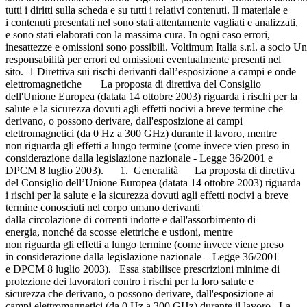
tutti i diritti sulla scheda e su tutti i relativi contenuti. Il materiale e
i contenuti presentati nel sono stati attentamente vagliati e analizzati,
e sono stati elaborati con la massima cura. In ogni caso errori,
inesattezze e omissioni sono possibili. Voltimum Italia s.r.l. a socio Un
responsabilità per errori ed omissioni eventualmente presenti nel
sito. 1 Direttiva sui rischi derivanti dall’esposizione a campi e onde
elettromagnetiche La proposta di direttiva del Consiglio
dell'Unione Europea (datata 14 ottobre 2003) riguarda i rischi per la
salute e la sicurezza dovuti agli effetti nocivi a breve termine che
derivano, o possono derivare, dall'esposizione ai campi
elettromagnetici (da 0 Hz a 300 GHz) durante il lavoro, mentre
non riguarda gli effetti a lungo termine (come invece vien preso in
considerazione dalla legislazione nazionale - Legge 36/2001 e
DPCM 8 luglio 2003). 1. Generalità La proposta di direttiva
del Consiglio dell’Unione Europea (datata 14 ottobre 2003) riguarda
i rischi per la salute e la sicurezza dovuti agli effetti nocivi a breve
termine conosciuti nel corpo umano derivanti
dalla circolazione di correnti indotte e dall'assorbimento di
energia, nonché da scosse elettriche e ustioni, mentre
non riguarda gli effetti a lungo termine (come invece viene preso
in considerazione dalla legislazione nazionale – Legge 36/2001
e DPCM 8 luglio 2003). Essa stabilisce prescrizioni minime di
protezione dei lavoratori contro i rischi per la loro salute e
sicurezza che derivano, o possono derivare, dall'esposizione ai
campi elettromagnetici (da 0 Hz a 300 GHz) durante il lavoro. La