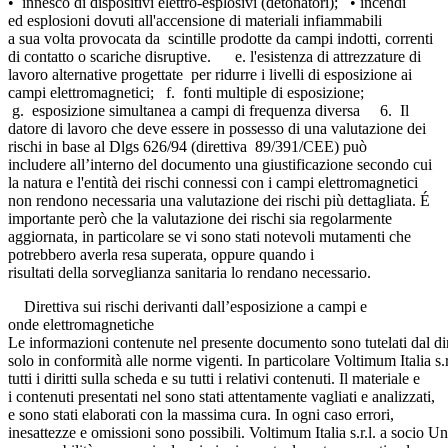
• innesco di dispositivi elettro-esplosivi (detonatori); • incendi
ed esplosioni dovuti all'accensione di materiali infiammabili
a sua volta provocata da scintille prodotte da campi indotti, correnti
di contatto o scariche disruptive. e. l'esistenza di attrezzature di
lavoro alternative progettate per ridurre i livelli di esposizione ai
campi elettromagnetici; f. fonti multiple di esposizione;
g. esposizione simultanea a campi di frequenza diversa 6. Il
datore di lavoro che deve essere in possesso di una valutazione dei
rischi in base al Dlgs 626/94 (direttiva 89/391/CEE) può
includere all’interno del documento una giustificazione secondo cui
la natura e l'entità dei rischi connessi con i campi elettromagnetici
non rendono necessaria una valutazione dei rischi più dettagliata. É
importante però che la valutazione dei rischi sia regolarmente
aggiornata, in particolare se vi sono stati notevoli mutamenti che
potrebbero averla resa superata, oppure quando i
risultati della sorveglianza sanitaria lo rendano necessario.
Direttiva sui rischi derivanti dall’esposizione a campi e
onde elettromagnetiche
Le informazioni contenute nel presente documento sono tutelati dal dir
solo in conformità alle norme vigenti. In particolare Voltimum Italia s.r
tutti i diritti sulla scheda e su tutti i relativi contenuti. Il materiale e
i contenuti presentati nel sono stati attentamente vagliati e analizzati,
e sono stati elaborati con la massima cura. In ogni caso errori,
inesattezze e omissioni sono possibili. Voltimum Italia s.r.l. a socio Un