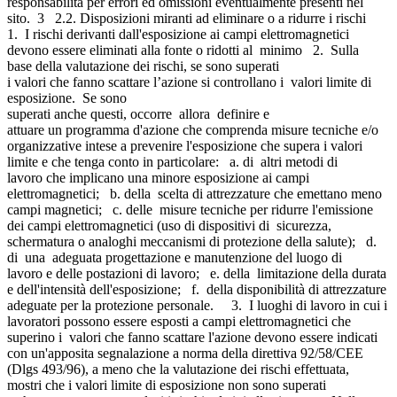
responsabilità per errori ed omissioni eventualmente presenti nel
sito. 3 2.2. Disposizioni miranti ad eliminare o a ridurre i rischi
1. I rischi derivanti dall'esposizione ai campi elettromagnetici
devono essere eliminati alla fonte o ridotti al minimo 2. Sulla
base della valutazione dei rischi, se sono superati
i valori che fanno scattare l’azione si controllano i valori limite di
esposizione. Se sono
superati anche questi, occorre allora definire e
attuare un programma d'azione che comprenda misure tecniche e/o
organizzative intese a prevenire l'esposizione che supera i valori
limite e che tenga conto in particolare: a. di altri metodi di
lavoro che implicano una minore esposizione ai campi
elettromagnetici; b. della scelta di attrezzature che emettano meno
campi magnetici; c. delle misure tecniche per ridurre l'emissione
dei campi elettromagnetici (uso di dispositivi di sicurezza,
schermatura o analoghi meccanismi di protezione della salute); d.
di una adeguata progettazione e manutenzione del luogo di
lavoro e delle postazioni di lavoro; e. della limitazione della durata
e dell'intensità dell'esposizione; f. della disponibilità di attrezzature
adeguate per la protezione personale. 3. I luoghi di lavoro in cui i
lavoratori possono essere esposti a campi elettromagnetici che
superino i valori che fanno scattare l'azione devono essere indicati
con un'apposita segnalazione a norma della direttiva 92/58/CEE
(Dlgs 493/96), a meno che la valutazione dei rischi effettuata,
mostri che i valori limite di esposizione non sono superati