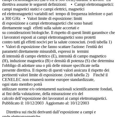
direttiva assume le seguenti definizioni: • Campi elettromagnetici:
campi magnetici statici e campi elettrici, magnetici
ed elettromagnetici variabili nel tempo di frequenza inferiore o pari
a 300 GHz • Valori limite di esposizione: limiti
di esposizione a campi elettromagnetici che sono basati
direttamente sugli effetti sulla salute accertati e
su considerazioni biologiche. Il rispetto di questi limiti garantisce che
i lavoratori esposti ai campi elettromagnetici sono protetti
contro tutti gli effetti nocivi per la salute conosciuti. (vedi tabella 1)
• Valori di esposizione che fanno scattare l'azione: l'entità dei
parametri direttamente misurabili, espressi in termini
di intensità di campo elettrico (E), intensità di campo magnetico
(H), induzione magnetica (B) e densità di potenza (S) che determina
l'obbligo di adottare una o più delle misure specificate nella
presente direttiva. Il rispetto di questi valori assicura il rispetto dei
pertinenti valori limite di esposizione. (vedi tabella 2) Finché il
CENELEC non emanerà norme europee standardizzate,
ogni stato membro potrà
utilizzare norme e/o orientamenti nazionali scientificamente fondati,
ai fini della valutazione, della misurazione e/o del
calcolo dell’esposizione dei lavoratori ai campi elettromagnetici.
Pubblicato il: 10/12/2003 Aggiornato al: 10/12/2003
Direttiva sui rischi derivanti dall’esposizione a campi e
onde elettromagnetiche