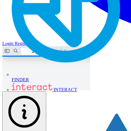
Login
Registrati
FINDER
INTERACT