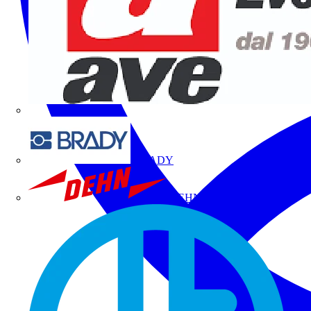
BRADY
DEHN