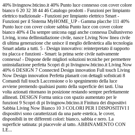
40% livingnow.bticino.it 40% Punto luce connesso con cover colore
bianco 6 20 32 38 44 46 Catalogo prodotti - Funzioni per limpianto
elettrico tradizionale - Funzioni per limpianto elettrico Smart -
Funzioni per il Sistema MyHOME_UP - Gamma placche 111 40%
Punto luce con cover colore sabbia Punto luce con cover colore
bianco 40% 4 Da sempre unicona oggi anche connessa Dalluniverso
Living, icona dellinstallazione civile, nasce Living Now linea civile
di ultima generazione che unisce il meglio dellestetica alla tecnologia
Smart adatta a tutti. 5 - Design innovativo: reinterpretato il rapporto
tra placca e funzioni - Smart: la prima serie civile nativamente
connessa! - Dispone delle migliori soluzioni tecniche per permettere
uninstallazione perfetta Scopri di pi livingnow.bticino.it Living Now
40% 6 DESIGN 7 Connected Design innovation Full touch Living
Now Design innovation Perfetta planarit con dettagli sofisticati 8
Comandi full touch Laccensione o lo spegnimento della luce
avviene premendo qualsiasi punto della superficie dei tasti. Una
volta azionati ritornano in posizione restando sempre perfettamente
allineati. DESIGN Forma unica con spazio aumentato per le
funzioni 9 Scopri di pi livingnow.bticino.it Finitura dei dispositivi
Sabbia Living Now Bianco 10 3 COLORI PER I DISPOSITIVI I
dispositivi sono caratterizzati da una parte estetica, le cover,
disponibili in tre differenti colori: bianco, sabbia e nero. La
superficie satinata: pi piacevole al tatto. ABBINAMENTO CON
LE...