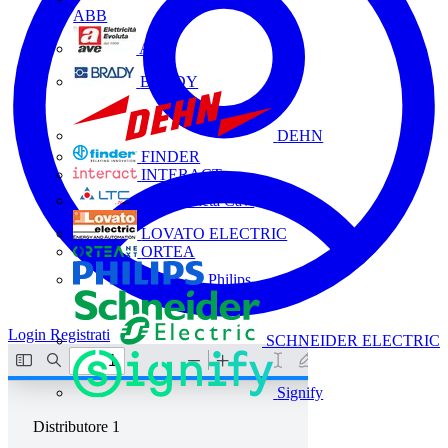
ABB
AVE
BRADY
DEHN
FINDER
INTERACT
La Triveneta Cavi
LOVATO ELECTRIC
ORTEA
Philips
Login
Registrati
SCHNEIDER ELECTRIC
Signify
Distributore
1