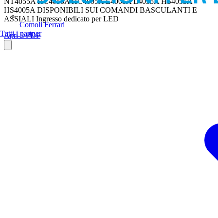
NT4055A HC4055A HC4005A L4005A L4055A HS4055A
HS4005A DISPONIBILI SUI COMANDI BASCULANTI E
ASSIALI Ingresso dedicato per LED
Comoli Ferrari
Tutti i partner
Apri il PDF