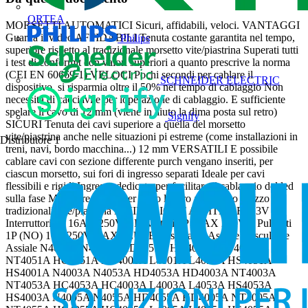
ORTEA
MORSETTI AUTOMATICI Sicuri, affidabili, veloci. VANTAGGI
Guarda il video AFFIDABILI Tenuta costante garantita nel tempo,
Philips
superiore rispetto al tradizionale morsetto vite/piastrina Superati tutti
i test di conformit con valori superiori a quanto prescrive la norma
(CEI EN 60669-1) VELOCI Pochi secondi per cablare il
SCHNEIDER ELECTRIC
dispositivo, si risparmia oltre il 50% nel tempo di cablaggio Non
necessita di cacciavite per loperazione di cablaggio. E sufficiente
spelare il cavo di 12 mm (viene in aiuto la dima posta sul retro)
Signify
SICURI Tenuta dei cavi superiore a quella del morsetto
vite/piastrina anche nelle situazioni pi estreme (come installazioni in
Distributore
1
treni, navi, bordo macchina...) 12 mm VERSATILI E possibile
cablare cavi con sezione differente purch vengano inseriti, per
ciascun morsetto, sui fori di ingresso separati Ideale per cavi
flessibili e rigidi Ingresso dedicato per facilitare il cablaggio del led
sulla fase Maggiore valore per il tuo lavoro allo stesso prezzo dei
tradizionali vite/piastrina LIVINGLIGHT AD-ITMORS13V
Interruttori 1P 16AX 250Vac Deviatori 1P 16AX 250Vac Pulsanti
1P (NO) 10A 250Vac AXOLUTE Basculante Assiale Basculante
Assiale N4001A N4051A HD4051A HD4001A NT4001A
NT4051A HC4051A HC4001A L4001A L4051A HS4051A
HS4001A N4003A N4053A HD4053A HD4003A NT4003A
NT4053A HC4053A HC4003A L4003A L4053A HS4053A
HS4003A N4005A N4055A HD4055A HD4005A NT4005A