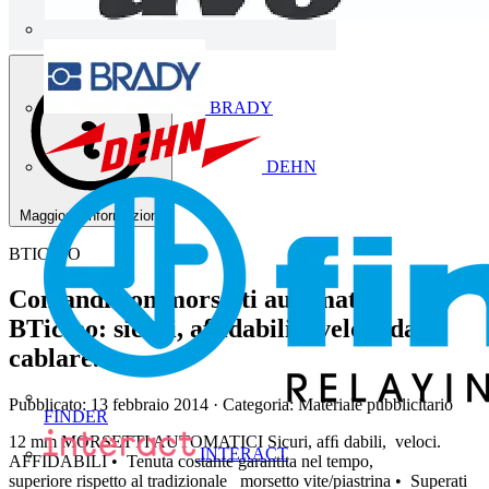
BRADY
DEHN
Maggiorni informazioni
BTICINO
Comandi con morsetti automatici
BTicino: sicuri, affidabili e veloci da
cablare.
Pubblicato: 13 febbraio 2014
· Categoria: Materiale pubblicitario
FINDER
12 mm MORSETTI AUTOMATICI Sicuri, afﬁ dabili, veloci.
INTERACT
AFFIDABILI • Tenuta costante garantita nel tempo,
superiore rispetto al tradizionale morsetto vite/piastrina • Superati