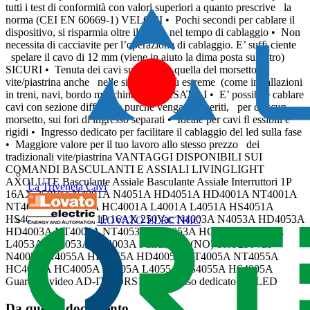
tutti i test di conformità con valori superiori a quanto prescrive la
norma (CEI EN 60669-1) VELOCI • Pochi secondi per cablare il
dispositivo, si risparmia oltre il 50% nel tempo di cablaggio • Non
necessita di cacciavite per l’operazione di cablaggio. E’ sufﬁ ciente
spelare il cavo di 12 mm (viene in aiuto la dima posta sul retro)
SICURI • Tenuta dei cavi superiore a quella del morsetto
vite/piastrina anche nelle situazioni più estreme (come installazioni
in treni, navi, bordo macchina...) VERSATILI • E’ possibile cablare
cavi con sezione differente purchè vengano inseriti, per ciascun
morsetto, sui fori di ingresso separati • Ideale per cavi ﬂ essibili e
rigidi • Ingresso dedicato per facilitare il cablaggio del led sulla fase
• Maggiore valore per il tuo lavoro allo stesso prezzo dei
tradizionali vite/piastrina VANTAGGI DISPONIBILI SUI
COMANDI BASCULANTI E ASSIALI LIVINGLIGHT
AXOLUTE Basculante Assiale Basculante Assiale Interruttori 1P
La Triveneta Cavi
16AX 250Vac N4001A N4051A HD4051A HD4001A NT4001A
NT4051A HC4051A HC4001A L4001A L4051A HS4051A
HS4001A Deviatori 1P 16AX 250Vac N4003A N4053A HD4053A
LOVATO ELECTRIC
HD4003A NT4003A NT4053A HC4053A HC4003A L4003A
L4053A HS4053A HS4003A Pulsanti 1P (NO) 10A 250Vac
N4005A N4055A HD4055A HD4005A NT4005A NT4055A
HC4055A HC4005A L4005A L4055A HS4055A HS4005A
Guarda il video AD-ITMORS13V Ingresso dedicato per LED
Da questo documento